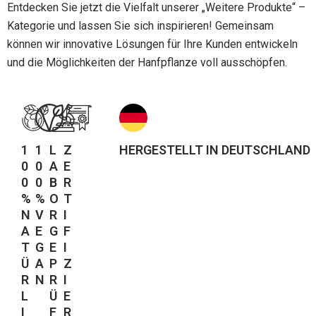
Entdecken Sie jetzt die Vielfalt unserer „Weitere Produkte“ –
Kategorie und lassen Sie sich inspirieren! Gemeinsam
können wir innovative Lösungen für Ihre Kunden entwickeln
und die Möglichkeiten der Hanfpflanze voll ausschöpfen.
1
1
L
Z
HERGESTELLT IN DEUTSCHLAND
0
0
A
E
0
0
B
R
%
%
O
T
N
V
R
I
A
E
G
F
T
G
E
I
Ü
A
P
Z
R
N
R
I
L
Ü
E
I
F
R