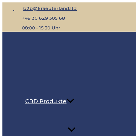
Menü
Menü
Menü
Menü
Zum
umschalten
umschalten
umschalten
umschalten
b2b@kraeuterland.ltd
Inhalt
+49 30 629 305 68
springen
08:00 - 15:30 Uhr
CBD Produkte